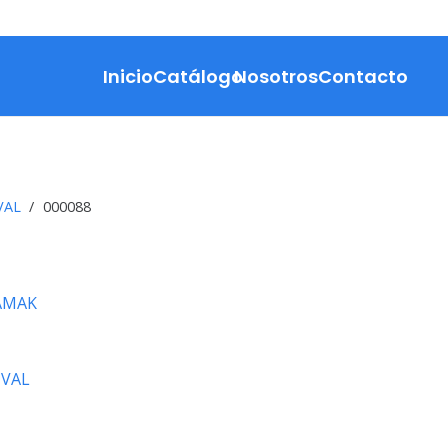
Inicio
Catálogo
Nosotros
Contacto
VAL
/
000088
ZAMAK
VAL