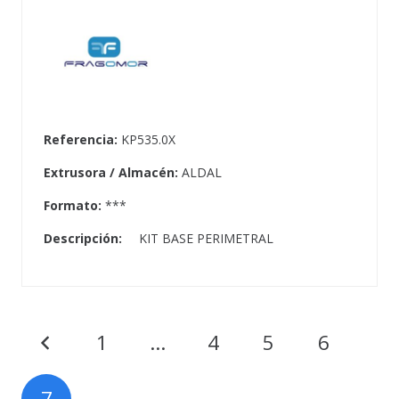
Referencia:
KP535.0X
Extrusora / Almacén:
ALDAL
Formato:
***
Descripción:
KIT BASE PERIMETRAL
1
…
4
5
6
7