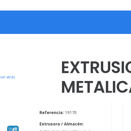
EXTRUSI
ver atrás
METALIC
Referencia:
19170
Extrusora / Almacén: