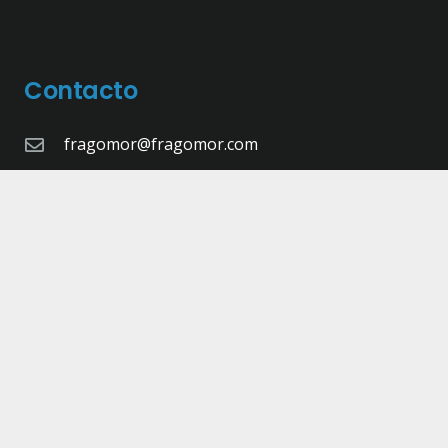
Contacto
fragomor@fragomor.com
968 89 15 51
Calle Doctor Fleming, 17, 30835 Sangonera la
Seca, Murcia
©Copyright 2026 -
Fragomor.com
- Diseñado,
Maquetado y Programado por
Pulsap
Aviso legal |
Política de privacidad |
Cookies