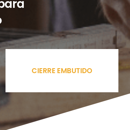
 para
o
CIERRE EMBUTIDO
KIT CORREDERA