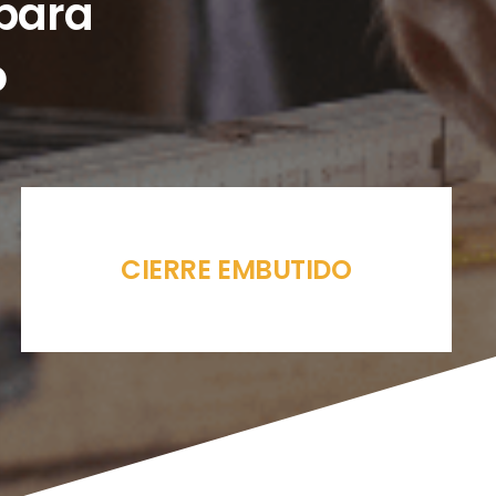
 para
o
CIERRE EMBUTIDO
KIT CORREDERA