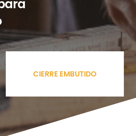
 para
o
CIERRE EMBUTIDO
KIT CORREDERA