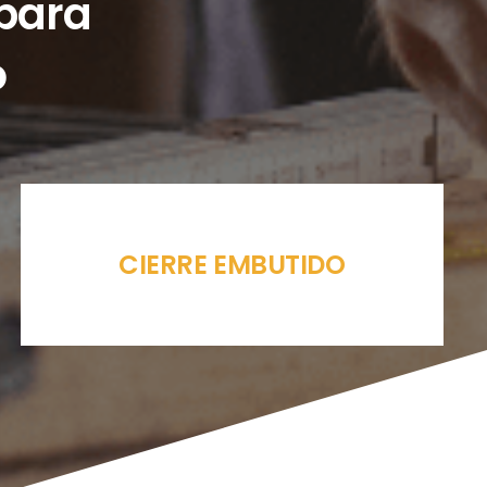
 para
o
CIERRE EMBUTIDO
KIT CORREDERA